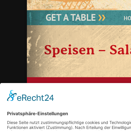
GET A TABLE
H
Speisen – Sal
Köln:
koeln@cafe-especial.com
Saarbrücken:
saarbruecken@cafe-especial