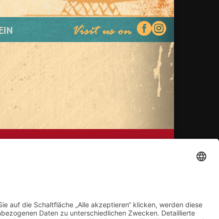


EIN
OGNE
KONTAKT
REBRUCK
IMPRESSUM