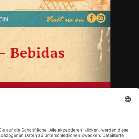


EIN
– Bebidas
OGNE
KONTAKT
REBRUCK
IMPRESSUM