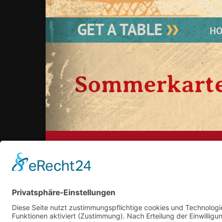
GET A TABLE
H
Sommerkarte
Köln:
koeln@cafe-especial.com
Saarbrücken:
saarbruecken@cafe-especial