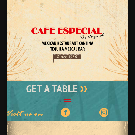
GET A TABLE

